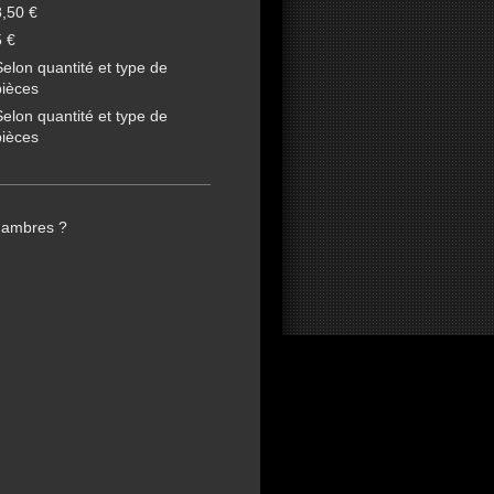
8,50 €
5 €
Selon quantité et type de
pièces
Selon quantité et type de
pièces
chambres ?